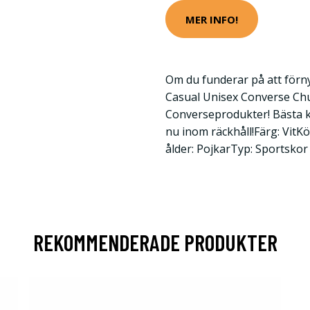
MER INFO!
Om du funderar på att förn
Casual Unisex Converse Chuc
Converseprodukter! Bästa kva
nu inom räckhåll!Färg: Vi
ålder: PojkarTyp: Sportskor 
REKOMMENDERADE PRODUKTER