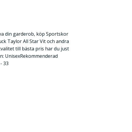
ya din garderob, köp Sportskor
k Taylor All Star Vit och andra
litet till bästa pris har du just
tKön: UnisexRekommenderad
- 33