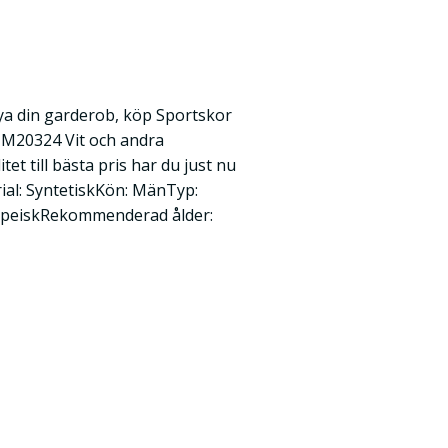
ya din garderob, köp Sportskor
M20324 Vit och andra
et till bästa pris har du just nu
rial: SyntetiskKön: MänTyp:
opeiskRekommenderad ålder: