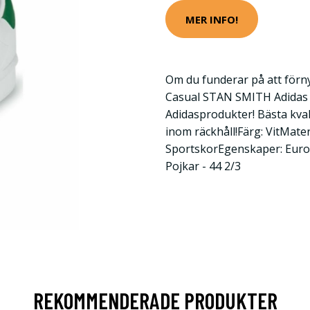
MER INFO!
Om du funderar på att förn
Casual STAN SMITH Adidas 
Adidasprodukter! Bästa kvalit
inom räckhåll!Färg: VitMate
SportskorEgenskaper: Eur
Pojkar - 44 2/3
REKOMMENDERADE PRODUKTER