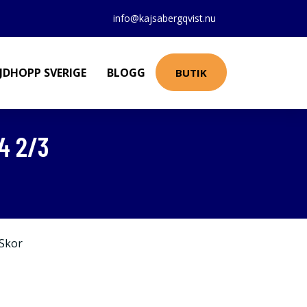
info@kajsabergqvist.nu
JDHOPP SVERIGE
BLOGG
BUTIK
4 2/3
Skor