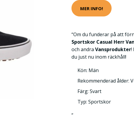
MER INFO!
“Om du funderar på att för
Sportskor Casual Herr Va
och andra
Vansprodukter
!
du just nu inom räckhåll!
Kön: Män
Rekommenderad ålder: 
Färg: Svart
Typ: Sportskor
”