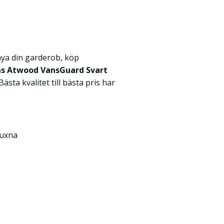
nya din garderob, köp
ns Atwood VansGuard Svart
 Bästa kvalitet till bästa pris har
Vuxna