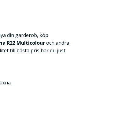
nya din garderob, köp
ma R22 Multicolour
och andra
itet till bästa pris har du just
Vuxna