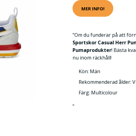
MER INFO!
“Om du funderar på att för
Sportskor Casual Herr Pu
Pumaprodukter
! Bästa kval
nu inom räckhåll!
Kön: Män
Rekommenderad ålder: 
Färg: Multicolour
”