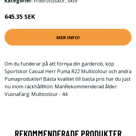
Kategorier:
Friidrottsskor
,
Skor
645.35 SEK
MER INFO!
Om du funderar på att förnya din garderob, köp
Sportskor Casual Herr Puma R22 Multicolour och andra
Pumaprodukter! Bästa kvalitet till bästa pris har du just
nu inom räckhåll!Kön: MänRekommenderad ålder:
VuxnaFärg: Multicolour - 44
REKOMMENDERADE PRODUKTER