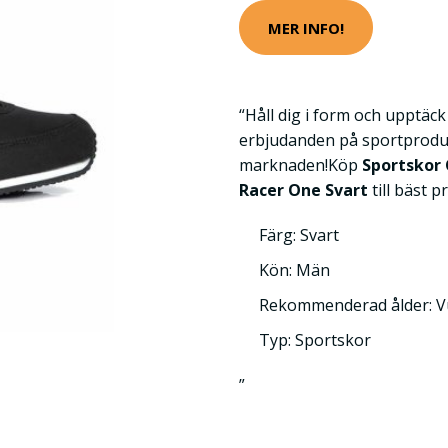
MER INFO!
“Håll dig i form och upptäc
erbjudanden på sportprodu
marknaden!Köp
Sportskor 
Racer One Svart
till bäst p
Färg: Svart
Kön: Män
Rekommenderad ålder: 
Typ: Sportskor
”