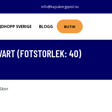
info@kajsabergqvist.nu
JDHOPP SVERIGE
BLOGG
BUTIK
VART (FOTSTORLEK: 40)
Skor