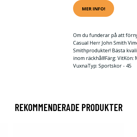
MER INFO!
Om du funderar på att förn
Casual Herr John Smith Vim
Smithprodukter! Bästa kvalite
inom räckhåll!Färg: VitKön
VuxnaTyp: Sportskor - 45
REKOMMENDERADE PRODUKTER