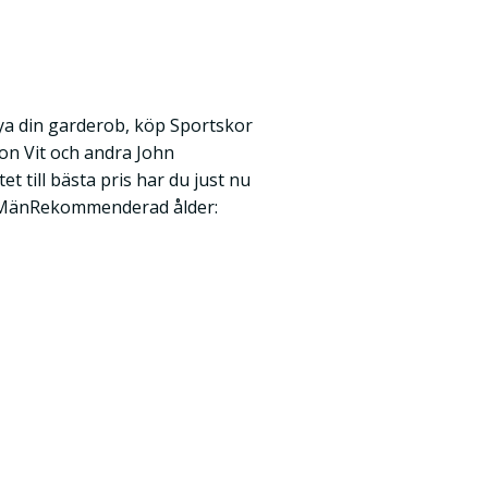
ya din garderob, köp Sportskor
on Vit och andra John
t till bästa pris har du just nu
: MänRekommenderad ålder: