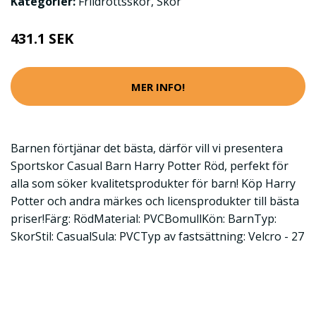
Kategorier:
Friidrottsskor
,
Skor
431.1 SEK
MER INFO!
Barnen förtjänar det bästa, därför vill vi presentera
Sportskor Casual Barn Harry Potter Röd, perfekt för
alla som söker kvalitetsprodukter för barn! Köp Harry
Potter och andra märkes och licensprodukter till bästa
priser!Färg: RödMaterial: PVCBomullKön: BarnTyp:
SkorStil: CasualSula: PVCTyp av fastsättning: Velcro - 27