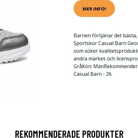
MER INFO!
Barnen förtjänar det bästa, 
Sportskor Casual Barn Geox 
som söker kvalitetsprodukt
andra märkes och licensprodu
GråKön: MänRekommenderad
Casual Barn - 26
REKOMMENDERADE PRODUKTER