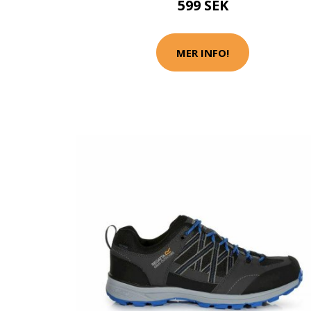
599 SEK
MER INFO!