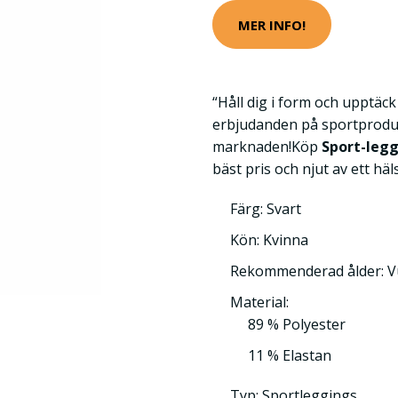
MER INFO!
“Håll dig i form och upptäc
erbjudanden på sportprodu
marknaden!Köp
Sport-leg
bäst pris och njut av ett häl
Färg: Svart
Kön: Kvinna
Rekommenderad ålder: 
Material:
89 % Polyester
11 % Elastan
Typ: Sportleggings