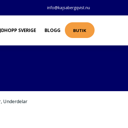
info@kajsabergqvist.nu
JDHOPP SVERIGE
BLOGG
BUTIK
r
,
Underdelar