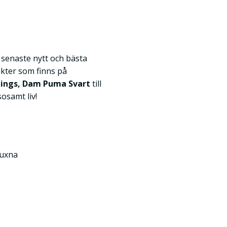
k senaste nytt och bästa
kter som finns på
gings, Dam Puma Svart
till
sosamt liv!
Vuxna