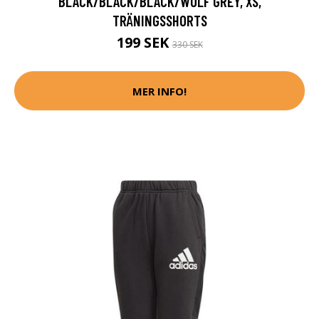
BLACK/BLACK/BLACK/WOLF GREY, XS,
TRÄNINGSSHORTS
199 SEK
330 SEK
MER INFO!