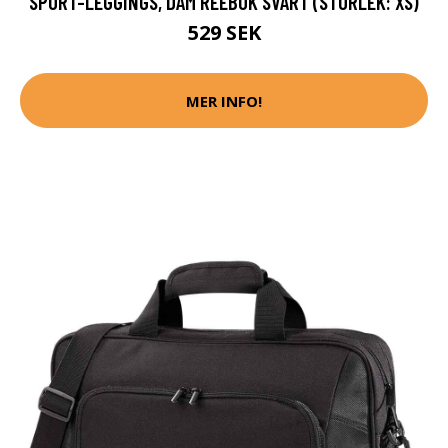
SPORT-LEGGINGS, DAM REEBOK SVART (STORLEK: XS)
529 SEK
MER INFO!