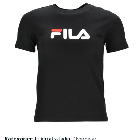
Kategorier:
Friidrottskläder
,
Överdelar