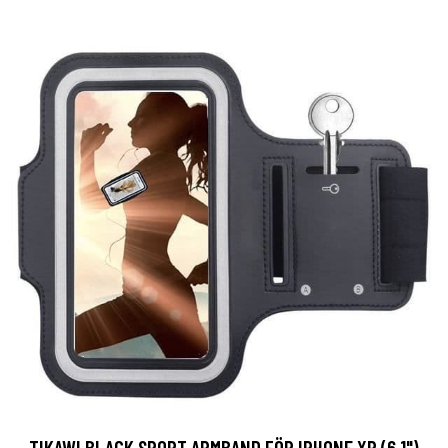
TIKAWI BLACK SPORT ARMBAND FÖR IPHONE XR (6.1")