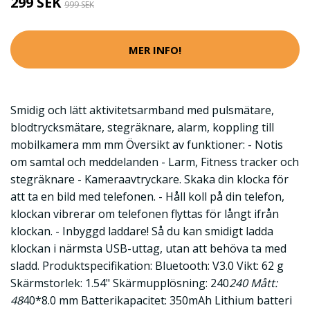
299 SEK
999 SEK
MER INFO!
Smidig och lätt aktivitetsarmband med pulsmätare,
blodtrycksmätare, stegräknare, alarm, koppling till
mobilkamera mm mm Översikt av funktioner: - Notis
om samtal och meddelanden - Larm, Fitness tracker och
stegräknare - Kameraavtryckare. Skaka din klocka för
att ta en bild med telefonen. - Håll koll på din telefon,
klockan vibrerar om telefonen flyttas för långt ifrån
klockan. - Inbyggd laddare! Så du kan smidigt ladda
klockan i närmsta USB-uttag, utan att behöva ta med
sladd. Produktspecifikation: Bluetooth: V3.0 Vikt: 62 g
Skärmstorlek: 1.54" Skärmupplösning: 240
240 Mått:
48
40*8.0 mm Batterikapacitet: 350mAh Lithium batteri