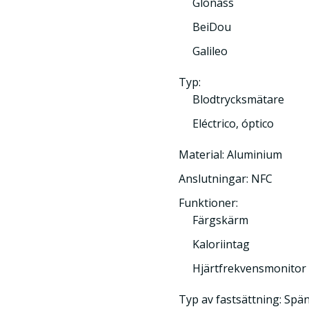
Glonass
BeiDou
Galileo
Typ:
Blodtrycksmätare
Eléctrico, óptico
Material: Aluminium
Anslutningar: NFC
Funktioner:
Färgskärm
Kaloriintag
Hjärtfrekvensmonitor
Typ av fastsättning: Spä