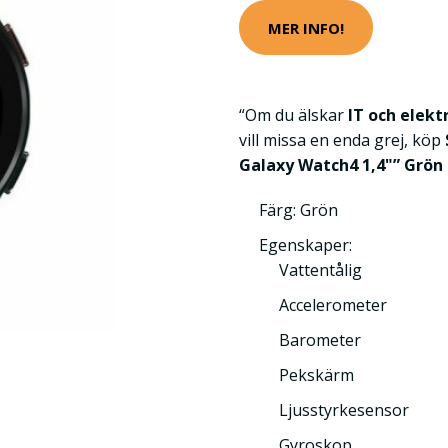
MER INFO!
“Om du älskar
IT och elekt
vill missa en enda grej, köp
Galaxy Watch4 1,4"” Grön
Färg: Grön
Egenskaper:
Vattentålig
Accelerometer
Barometer
Pekskärm
Ljusstyrkesensor
Gyroskop