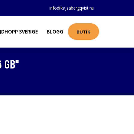
info@kajsabergqvist.nu
JDHOPP SVERIGE
BLOGG
BUTIK
 GB"