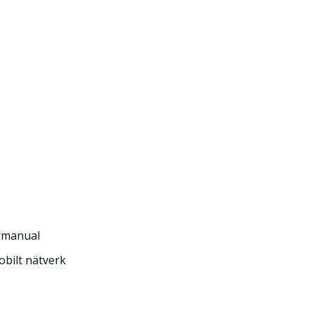
rmanual
mobilt nätverk