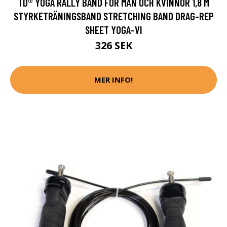
TD® YOGA RALLY BAND FÖR MÄN OCH KVINNOR 1,8 M
STYRKETRÄNINGSBAND STRETCHING BAND DRAG-REP
SHEET YOGA-VI
326 SEK
MER INFO!