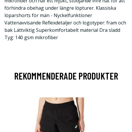
mikrofiber och har ett mjukt, stödjande inre nät för att
förhindra obehag under längre löpturer. Klassiska
löparshorts för män - Nyckelfunktioner
Vattenavvisande Reflexdetaljer och logotyper: fram och
bak Lättviktig Superkomfortabelt material Dra sladd
Tyg: 140 gsm mikrofiber
REKOMMENDERADE PRODUKTER