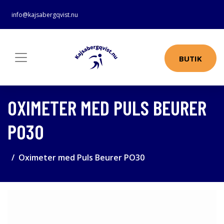
info@kajsabergqvist.nu
BUTIK
OXIMETER MED PULS BEURER
PO30
Oximeter med Puls Beurer PO30