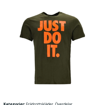
Kategorier:
Friidrottskläder
,
Överdelar