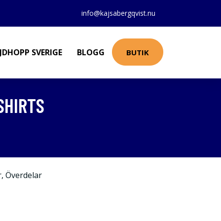
info@kajsabergqvist.nu
JDHOPP SVERIGE
BLOGG
BUTIK
SHIRTS
r
,
Överdelar