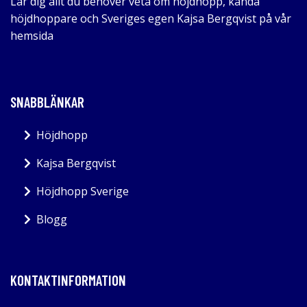
Lär dig allt du behöver veta om höjdhopp, kända
höjdhoppare och Sveriges egen Kajsa Bergqvist på vår
hemsida
SNABBLÄNKAR
Höjdhopp
Kajsa Bergqvist
Höjdhopp Sverige
Blogg
KONTAKTINFORMATION