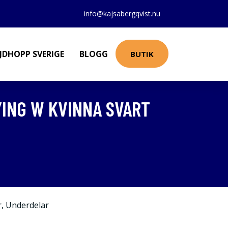
info@kajsabergqvist.nu
JDHOPP SVERIGE
BLOGG
BUTIK
ING W KVINNA SVART
r
,
Underdelar