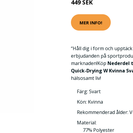
449 SEK
MER INFO!
“Håll dig i form och upptäc
erbjudanden på sportprodu
marknaden!Köp
Nederdel t
Quick-Drying W Kvinna Sv
hälsosamt liv!
Färg: Svart
Kön: Kvinna
Rekommenderad ålder: 
Material:
77% Polyester