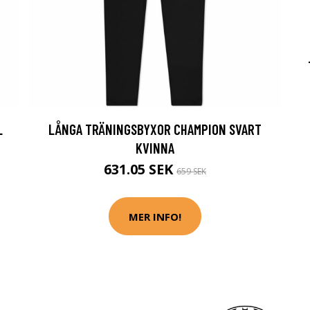
L
LÅNGA TRÄNINGSBYXOR CHAMPION SVART
KVINNA
631.05 SEK
659 SEK
MER INFO!