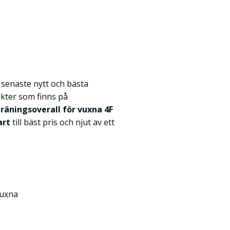
k senaste nytt och bästa
kter som finns på
räningsoverall för vuxna 4F
art
till bäst pris och njut av ett
Vuxna