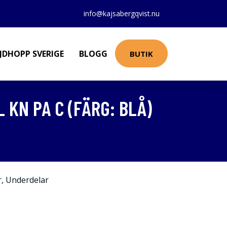
info@kajsabergqvist.nu
JDHOPP SVERIGE
BLOGG
BUTIK
KN PA C (FÄRG: BLÅ)
r
,
Underdelar