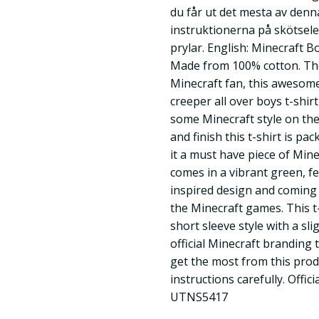
du får ut det mesta av denn
instruktionerna på skötseleti
prylar. English: Minecraft B
Made from 100% cotton. The
Minecraft fan, this awesome 
creeper all over boys t-shir
some Minecraft style on th
and finish this t-shirt is p
it a must have piece of Mine
comes in a vibrant green, f
inspired design and coming i
the Minecraft games. This t
short sleeve style with a sl
official Minecraft branding
get the most from this produ
instructions carefully. Offic
UTNS5417