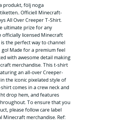
a produkt, följ noga
ketten.. Officiell Minecraft-
oys All Over Creeper T-Shirt.
 ultimate prize for any
officially licensed Minecraft
t is the perfect way to channel
e go! Made for a premium feel
acked with awesome detail making
craft merchandise. This t-shirt
eaturing an all-over Creeper-
n the iconic pixelated style of
-shirt comes in a crew neck and
ight drop hem, and features
 throughout. To ensure that you
ct, please follow care label
ial Minecraft merchandise. Ref: