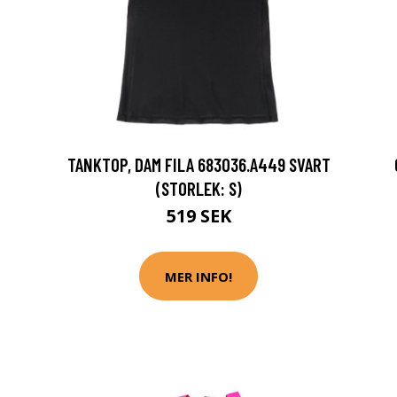
TANKTOP, DAM FILA 683036.A449 SVART
(STORLEK: S)
519 SEK
MER INFO!