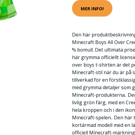
MER INFO!
Den här produktbeskrivning
Minecraft Boys All Over Cree
% bomull. Det ultimata prise
här grymma officiellt licens
over boys t-shirten är det pe
Minecraft-stil när du är på 
tillverkad för en förstklassi
med grymma detaljer som gör
Minecraft-produkterna.. De
livlig grön färg, med en Cr
hela kroppen och i den ikoni
Minecraft-spelen.. Den här 
kortärmad modell med en lät
officiell Minecraft-märkning 