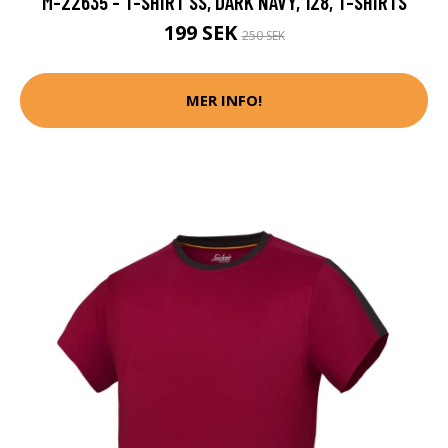
M-22635 - T-SHIRT SS, DARK NAVY, 128, T-SHIRTS
199 SEK
250 SEK
MER INFO!