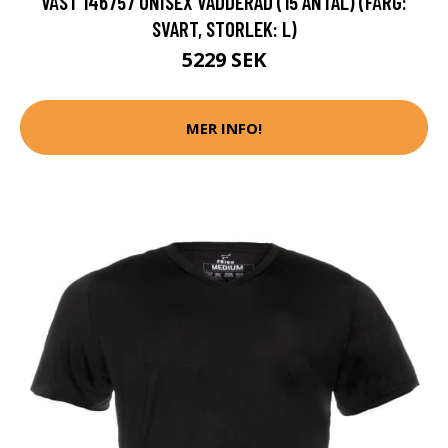
VÄST 146757 UNISEX VADDERAD (15 ANTAL) (FÄRG:
SVART, STORLEK: L)
5229 SEK
MER INFO!