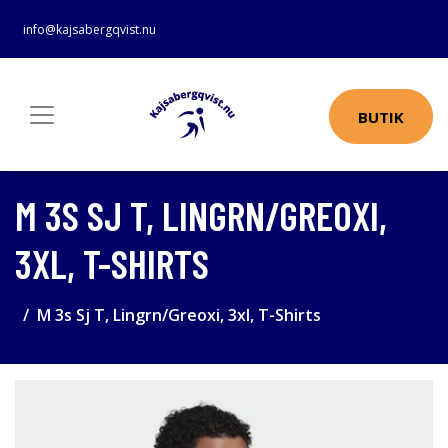
info@kajsabergqvist.nu
BUTIK
M 3S SJ T, LINGRN/GREOXI,
3XL, T-SHIRTS
M 3s Sj T, Lingrn/Greoxi, 3xl, T-Shirts