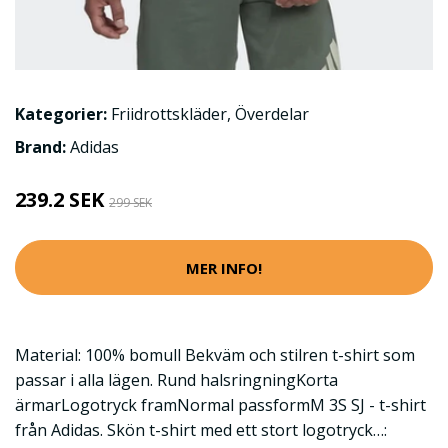
Kategorier:
Friidrottskläder
,
Överdelar
Brand:
Adidas
239.2 SEK
299 SEK
MER INFO!
Material: 100% bomull Bekväm och stilren t-shirt som
passar i alla lägen. Rund halsringningKorta
ärmarLogotryck framNormal passformM 3S SJ - t-shirt
från Adidas. Skön t-shirt med ett stort logotryck…: