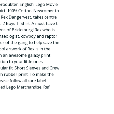
-produkter. English: Lego Movie
irt. 100% Cotton. Newcomer to
 Rex Dangervest, takes centre
2 Boys T-Shirt. A must have t-
zens of Bricksburg! Rex who is
chaeologist, cowboy and raptor
er of the gang to help save the
ool artwork of Rex is in the
th an awesome galaxy print,
tion to your little ones
gular fit. Short Sleeves and Crew
th rubber print. To make the
ase follow all care label
ensed Lego Merchandise. Ref: