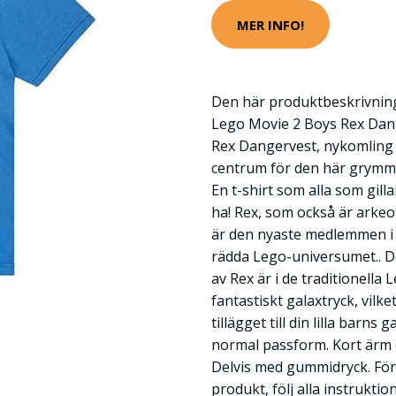
MER INFO!
Den här produktbeskrivning
Lego Movie 2 Boys Rex Dang
Rex Dangervest, nykomling i
centrum för den här grymma
En t-shirt som alla som gil
ha! Rex, som också är arke
är den nyaste medlemmen i g
rädda Lego-universumet.. De
av Rex är i de traditionella
fantastiskt galaxtryck, vilket
tillägget till din lilla barns
normal passform. Kort ärm
Delvis med gummidryck. För 
produkt, följ alla instruktio