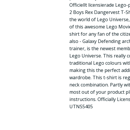
Officiellt licensierade Lego
2 Boys Rex Dangervest T-Sh
the world of Lego Universe,
of this awesome Lego Movie 
shirt for any fan of the citi
also - Galaxy Defending ar
trainer, is the newest memb
Lego Universe. This really c
traditional Lego colours wi
making this the perfect addi
wardrobe. This t-shirt is re
neck combination. Partly wi
most out of your product ple
instructions. Officially Lic
UTNS5405