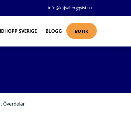
info@kajsabergqvist.nu
JDHOPP SVERIGE
BLOGG
BUTIK
r
,
Överdelar