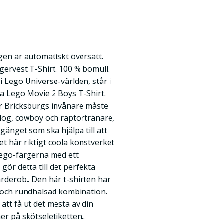
en är automatiskt översatt.
ervest T-Shirt. 100 % bomull.
 Lego Universe-världen, står i
 Lego Movie 2 Boys T-Shirt.
lar Bricksburgs invånare måste
olog, cowboy och raptortränare,
änget som ska hjälpa till att
t här riktigt coola konstverket
 Lego-färgerna med ett
 gör detta till det perfekta
 garderob.. Den här t-shirten har
 och rundhalsad kombination.
att få ut det mesta av din
ner på skötseletiketten..