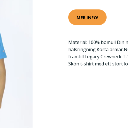
MER INFO!
Material: 100% bomull Din n
halsringning.Korta ärmar.N
framtill.Legacy Crewneck T-
Skön t-shirt med ett stort l