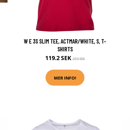
W E 3S SLIM TEE, ACTMAR/WHITE, S, T-
SHIRTS
119.2 SEK
250 SEK
MER INFO!