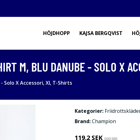
HÖJDHOPP
KAJSA BERGQVIST
HÖ
RT M, BLU DANUBE - SOLO X ACC
Solo X Accessori, Xl, T-Shirts
Kategorier:
Friidrottskläde
Brand:
Champion
119.2 SEK
300 SEK