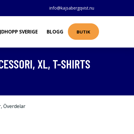
info@kajsabergqvist.nu
JDHOPP SVERIGE
BLOGG
BUTIK
ESSORI, XL, T-SHIRTS
r
,
Överdelar