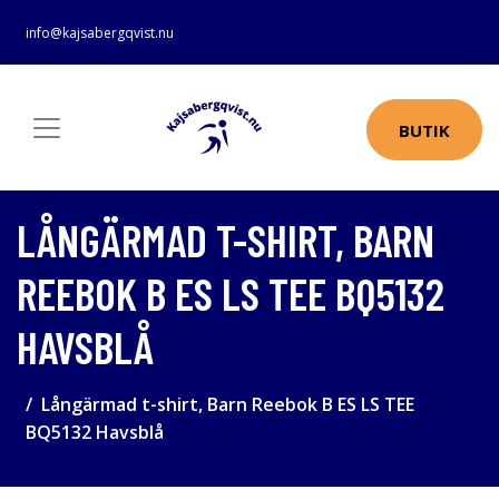
info@kajsabergqvist.nu
BUTIK
LÅNGÄRMAD T-SHIRT, BARN
REEBOK B ES LS TEE BQ5132
HAVSBLÅ
Långärmad t-shirt, Barn Reebok B ES LS TEE
BQ5132 Havsblå