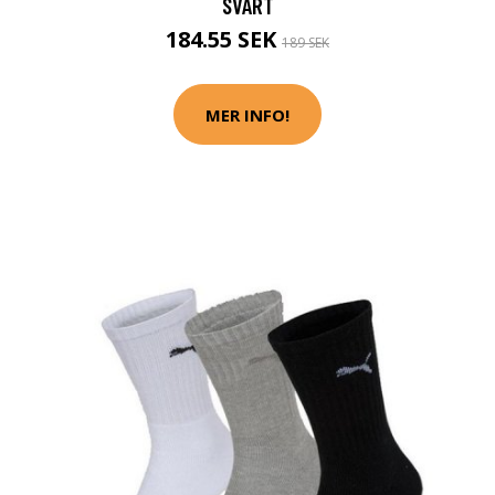
SVART
184.55 SEK
189 SEK
MER INFO!