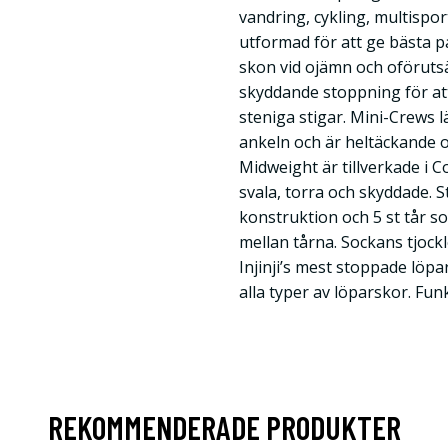
vandring, cykling, multisport
utformad för att ge bästa p
skon vid ojämn och oföruts
skyddande stoppning för att
steniga stigar. Mini-Crews l
ankeln och är heltäckande oc
Midweight är tillverkade i 
svala, torra och skyddade.
konstruktion och 5 st tår 
mellan tårna. Sockans tjockl
Injinji’s mest stoppade löp
alla typer av löparskor. Fun
REKOMMENDERADE PRODUKTER