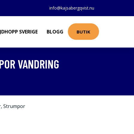
info@kajsabergqvist.nu
JDHOPP SVERIGE
BLOGG
BUTIK
MPOR VANDRING
r
,
Strumpor