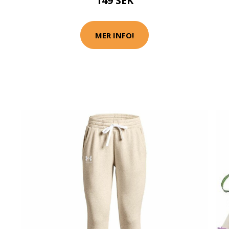
149 SEK
MER INFO!