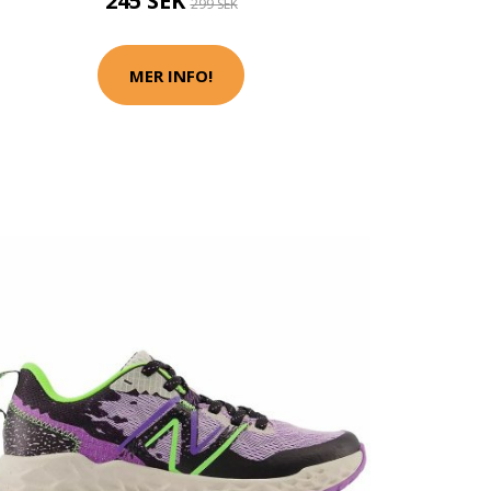
245 SEK
299 SEK
MER INFO!