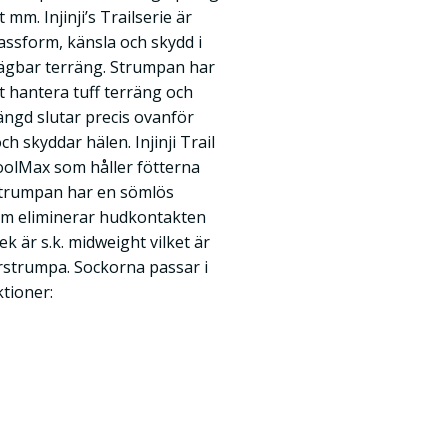
 mm. Injinji’s Trailserie är
assform, känsla och skydd i
ägbar terräng. Strumpan har
 hantera tuff terräng och
ängd slutar precis ovanför
h skyddar hälen. Injinji Trail
CoolMax som håller fötterna
 Strumpan har en sömlös
som eliminerar hudkontakten
ek är s.k. midweight vilket är
arstrumpa. Sockorna passar i
ktioner: