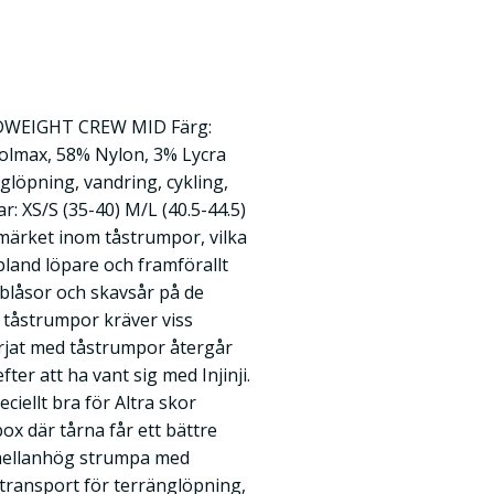
DWEIGHT CREW MID Färg:
oolmax, 58% Nylon, 3% Lycra
löpning, vandring, cykling,
: XS/S (35-40) M/L (40.5-44.5)
almärket inom tåstrumpor, vilka
 bland löpare och framförallt
 blåsor och skavsår på de
 tåstrumpor kräver viss
örjat med tåstrumpor återgår
fter att ha vant sig med Injinji.
ciellt bra för Altra skor
ox där tårna får ett bättre
mellanhög strumpa med
ransport för terränglöpning,