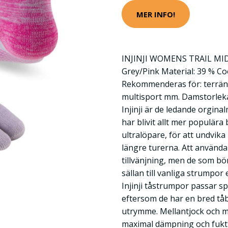
MER INFO!
INJINJI WOMENS TRAIL MI
Grey/Pink Material: 39 % C
Rekommenderas för: terräng
multisport mm. Damstorlekar
Injinji är de ledande orgin
har blivit allt mer populära
ultralöpare, för att undvika
längre turerna. Att använda
tillvänjning, men de som b
sällan till vanliga strumpor e
Injinji tåstrumpor passar spe
eftersom de har en bred tåb
utrymme. Mellantjock och 
maximal dämpning och fuktt