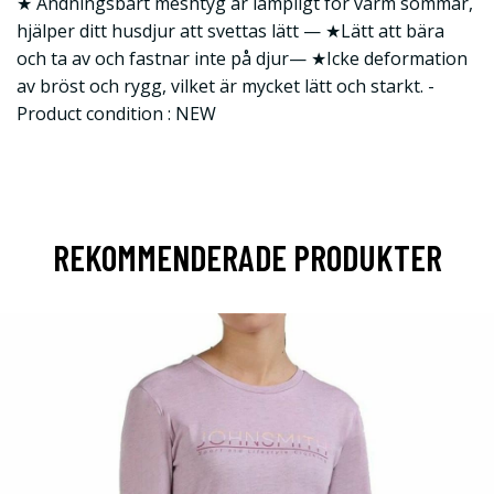
★ Andningsbart meshtyg är lämpligt för varm sommar,
hjälper ditt husdjur att svettas lätt — ★Lätt att bära
och ta av och fastnar inte på djur— ★Icke deformation
av bröst och rygg, vilket är mycket lätt och starkt. -
Product condition : NEW
REKOMMENDERADE PRODUKTER