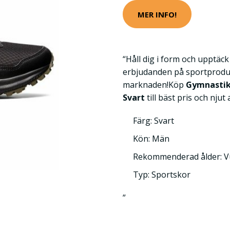
MER INFO!
“Håll dig i form och upptäc
erbjudanden på sportprodu
marknaden!Köp
Gymnastiks
Svart
till bäst pris och njut 
Färg: Svart
Kön: Män
Rekommenderad ålder: 
Typ: Sportskor
”