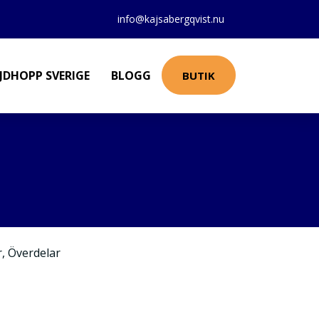
info@kajsabergqvist.nu
JDHOPP SVERIGE
BLOGG
BUTIK
r
,
Överdelar