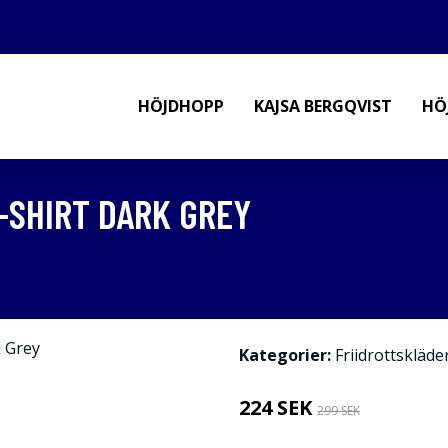
HÖJDHOPP
KAJSA BERGQVIST
HÖ
-SHIRT DARK GREY
Kategorier:
Friidrottskläde
224 SEK
299 SEK