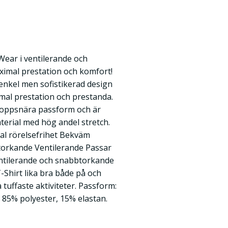
 Wear i ventilerande och
aximal prestation och komfort!
enkel men sofistikerad design
imal prestation och prestanda.
roppsnära passform och är
aterial med hög andel stretch.
al rörelsefrihet Bekväm
torkande Ventilerande Passar
ventilerande och snabbtorkande
Shirt lika bra både på och
tuffaste aktiviteter. Passform:
 85% polyester, 15% elastan.