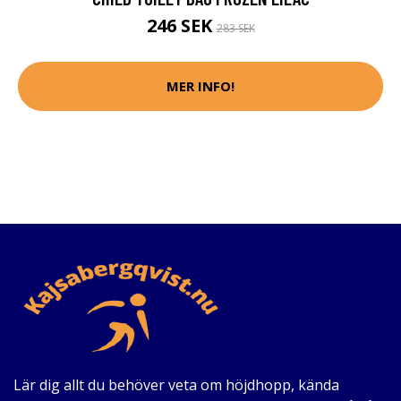
246 SEK
283 SEK
MER INFO!
Lär dig allt du behöver veta om höjdhopp, kända