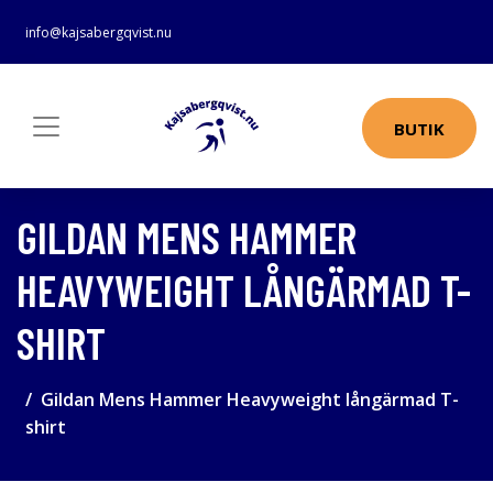
info@kajsabergqvist.nu
BUTIK
GILDAN MENS HAMMER
HEAVYWEIGHT LÅNGÄRMAD T-
SHIRT
Gildan Mens Hammer Heavyweight långärmad T-
shirt