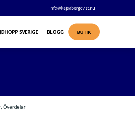
info@kajsabergqvist.nu
JDHOPP SVERIGE
BLOGG
BUTIK
r
,
Överdelar