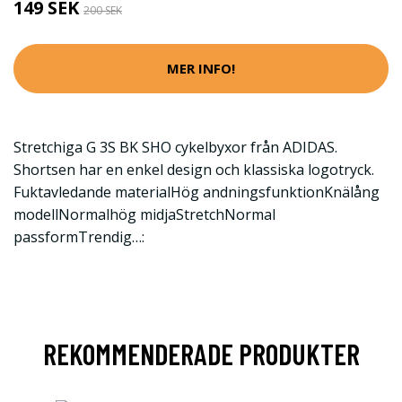
149 SEK
200 SEK
MER INFO!
Stretchiga G 3S BK SHO cykelbyxor från ADIDAS.
Shortsen har en enkel design och klassiska logotryck.
Fuktavledande materialHög andningsfunktionKnälång
modellNormalhög midjaStretchNormal
passformTrendig…:
REKOMMENDERADE PRODUKTER