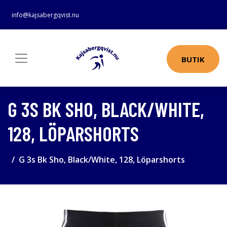
info@kajsabergqvist.nu
BUTIK
G 3S BK SHO, BLACK/WHITE,
128, LÖPARSHORTS
G 3s Bk Sho, Black/White, 128, Löparshorts