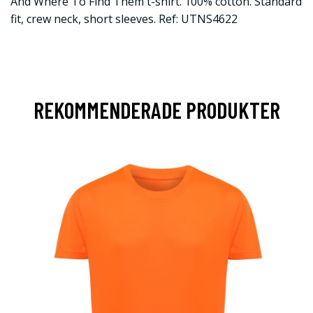
And Where To Find Them t-shirt. 100% cotton. Standard
fit, crew neck, short sleeves. Ref: UTNS4622
REKOMMENDERADE PRODUKTER