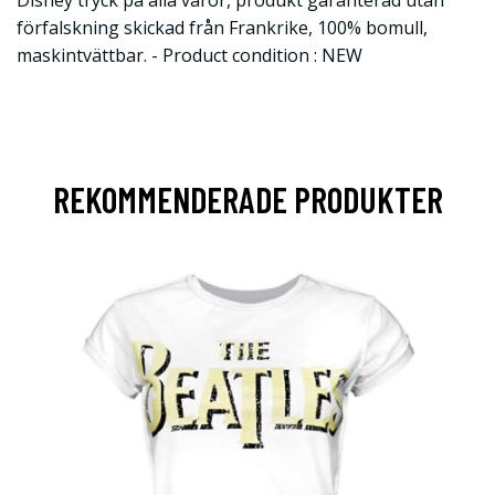
Disney tryck på alla varor, produkt garanterad utan
förfalskning skickad från Frankrike, 100% bomull,
maskintvättbar. - Product condition : NEW
REKOMMENDERADE PRODUKTER