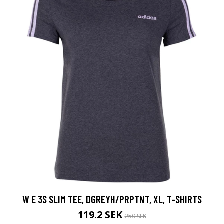
W E 3S SLIM TEE, DGREYH/PRPTNT, XL, T-SHIRTS
119.2 SEK
250 SEK