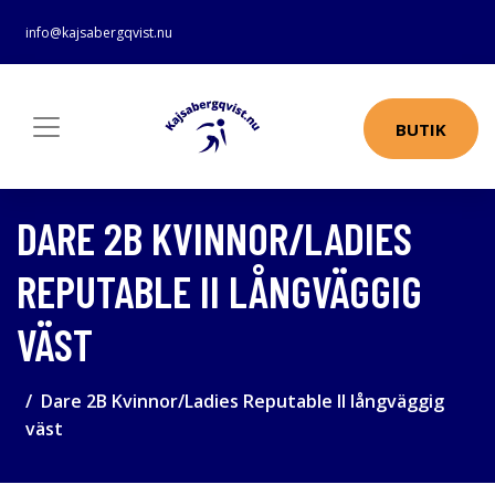
info@kajsabergqvist.nu
BUTIK
DARE 2B KVINNOR/LADIES
REPUTABLE II LÅNGVÄGGIG
VÄST
Dare 2B Kvinnor/Ladies Reputable II långväggig
väst