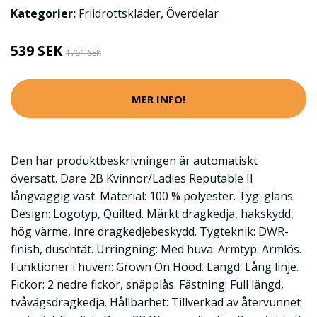
Kategorier:
Friidrottskläder
,
Överdelar
539 SEK
1751 SEK
MER INFO!
Den här produktbeskrivningen är automatiskt
översatt. Dare 2B Kvinnor/Ladies Reputable II
långväggig väst. Material: 100 % polyester. Tyg: glans.
Design: Logotyp, Quilted. Märkt dragkedja, hakskydd,
hög värme, inre dragkedjebeskydd. Tygteknik: DWR-
finish, duschtät. Urringning: Med huva. Ärmtyp: Ärmlös.
Funktioner i huven: Grown On Hood. Längd: Lång linje.
Fickor: 2 nedre fickor, snäpplås. Fästning: Full längd,
tvåvägsdragkedja. Hållbarhet: Tillverkad av återvunnet