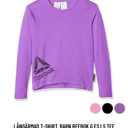
LÅNGÄRMAD T-SHIRT, BARN REEBOK G ES LS TEE