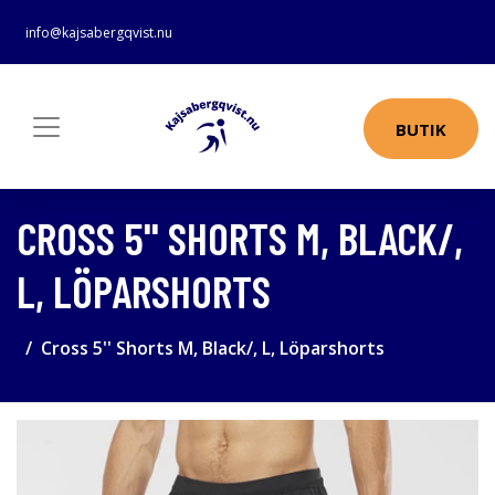
info@kajsabergqvist.nu
BUTIK
CROSS 5'' SHORTS M, BLACK/,
L, LÖPARSHORTS
Cross 5'' Shorts M, Black/, L, Löparshorts