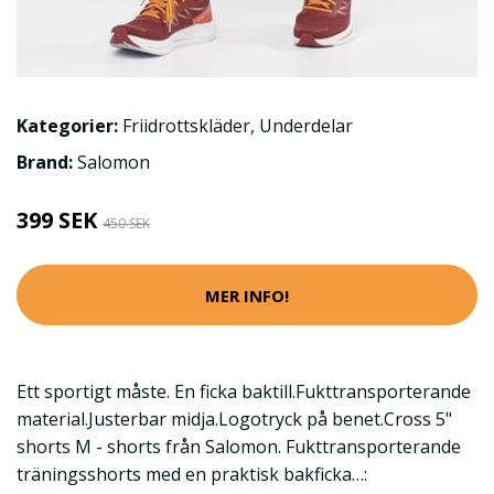
Kategorier:
Friidrottskläder
,
Underdelar
Brand:
Salomon
399 SEK
450 SEK
MER INFO!
Ett sportigt måste. En ficka baktill.Fukttransporterande
material.Justerbar midja.Logotryck på benet.Cross 5"
shorts M - shorts från Salomon. Fukttransporterande
träningsshorts med en praktisk bakficka…: