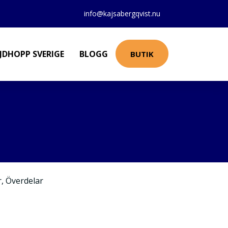
info@kajsabergqvist.nu
JDHOPP SVERIGE
BLOGG
BUTIK
r
,
Överdelar