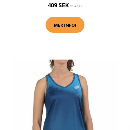
409 SEK
594 SEK
MER INFO!