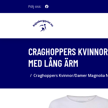
Följ oss:
CRAGHOPPERS KVINNOR
MED LÅNG ÄRM
Craghoppers Kvinnor/Damer Magnolia No