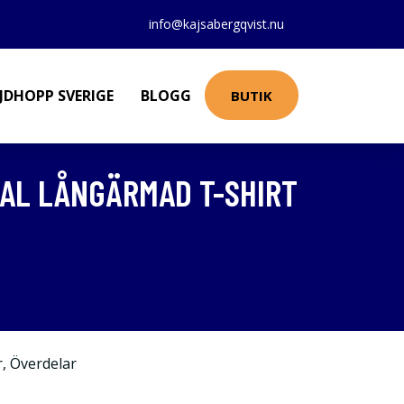
info@kajsabergqvist.nu
JDHOPP SVERIGE
BLOGG
BUTIK
AL LÅNGÄRMAD T-SHIRT
r
,
Överdelar