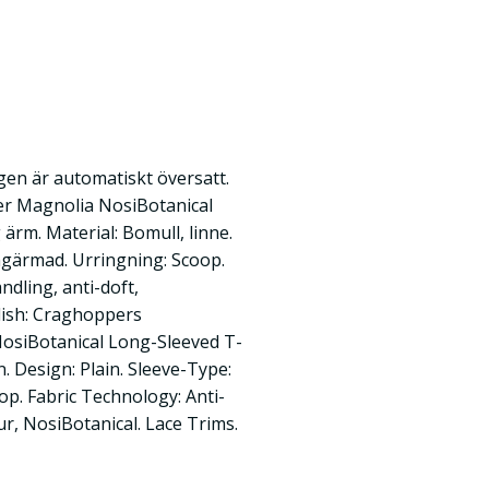
en är automatiskt översatt.
r Magnolia NosiBotanical
ärm. Material: Bomull, linne.
ngärmad. Urringning: Scoop.
ndling, anti-doft,
lish: Craghoppers
siBotanical Long-Sleeved T-
n. Design: Plain. Sleeve-Type:
op. Fabric Technology: Anti-
r, NosiBotanical. Lace Trims.