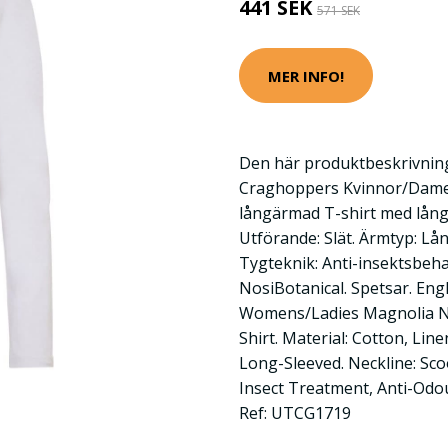
441 SEK
571 SEK
MER INFO!
Den här produktbeskrivning
Craghoppers Kvinnor/Dame
långärmad T-shirt med lång 
Utförande: Slät. Ärmtyp: Lå
Tygteknik: Anti-insektsbeha
NosiBotanical. Spetsar. Eng
Womens/Ladies Magnolia No
Shirt. Material: Cotton, Line
Long-Sleeved. Neckline: Sco
Insect Treatment, Anti-Odou
Ref: UTCG1719