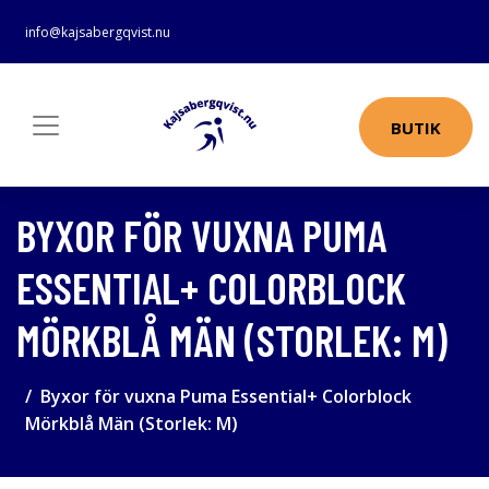
info@kajsabergqvist.nu
BUTIK
BYXOR FÖR VUXNA PUMA
ESSENTIAL+ COLORBLOCK
MÖRKBLÅ MÄN (STORLEK: M)
Byxor för vuxna Puma Essential+ Colorblock
Mörkblå Män (Storlek: M)