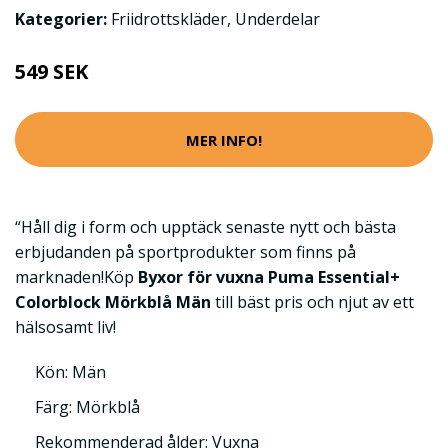
Kategorier:
Friidrottskläder
,
Underdelar
549 SEK
MER INFO!
“Håll dig i form och upptäck senaste nytt och bästa
erbjudanden på sportprodukter som finns på
marknaden!Köp
Byxor för vuxna Puma Essential+
Colorblock Mörkblå Män
till bäst pris och njut av ett
hälsosamt liv!
Kön: Män
Färg: Mörkblå
Rekommenderad ålder: Vuxna