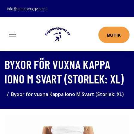
info@kajsabergqvist.nu
BUTIK
BYXOR FÖR VUXNA KAPPA
IONO M SVART (STORLEK: XL)
Byxor för vuxna Kappa Iono M Svart (Storlek: XL)