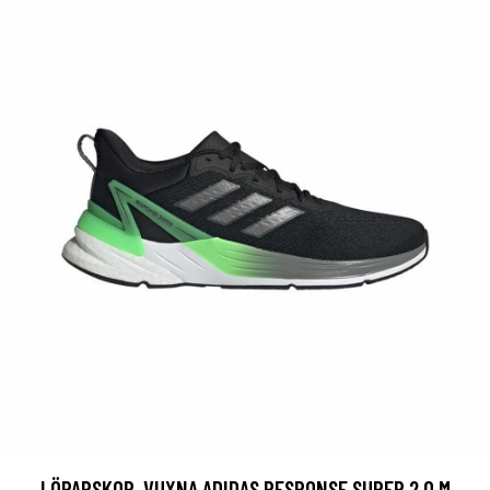
LÖPARSKOR, VUXNA ADIDAS RESPONSE SUPER 2.0 M