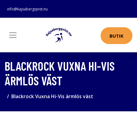
info@kajsabergqvist.nu
BUTIK
BLACKROCK VUXNA HI-VIS
ÄRMLÖS VÄST
Blackrock Vuxna Hi-Vis ärmlös väst