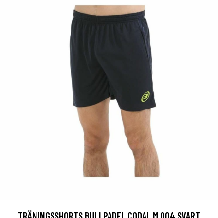
TRÄNINGSSHORTS BULLPADEL CODAL M 004 SVART