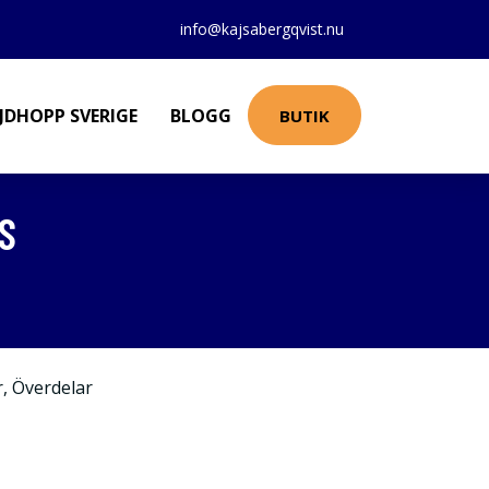
info@kajsabergqvist.nu
JDHOPP SVERIGE
BLOGG
BUTIK
S
r
,
Överdelar