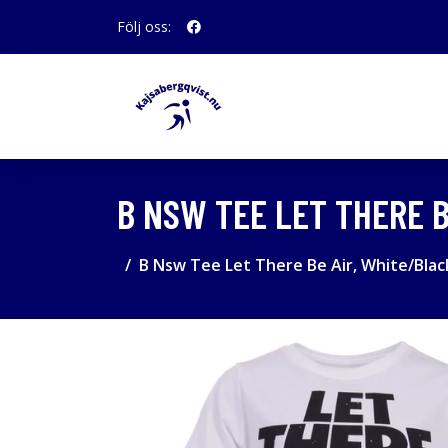
Följ oss:
B NSW TEE LET THERE B
B Nsw Tee Let There Be Air, White/Black