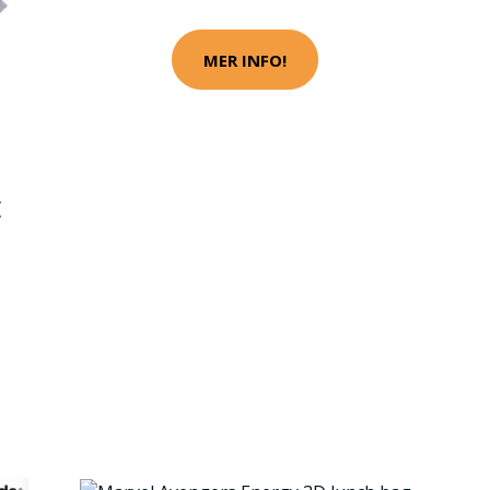
MER INFO!
E